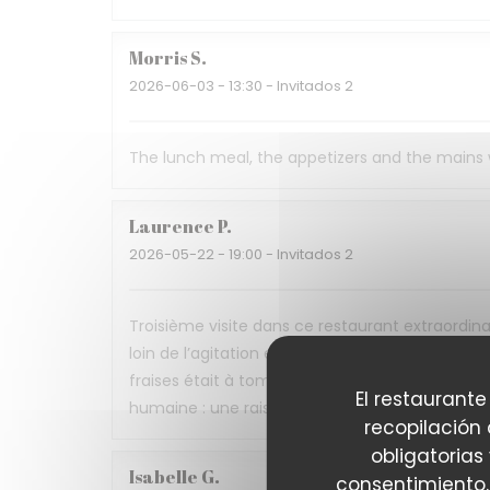
Morris
S
2026-06-03
- 13:30 - Invitados 2
The lunch meal, the appetizers and the mains
Laurence
P
2026-05-22
- 19:00 - Invitados 2
Troisième visite dans ce restaurant extraordina
loin de l’agitation et des pièges à touristes. L
fraises était à tomber) et le service aussi atte
El restaurante
humaine : une raison supplémentaire de venir y
recopilación
obligatorias
Isabelle
G
consentimiento.