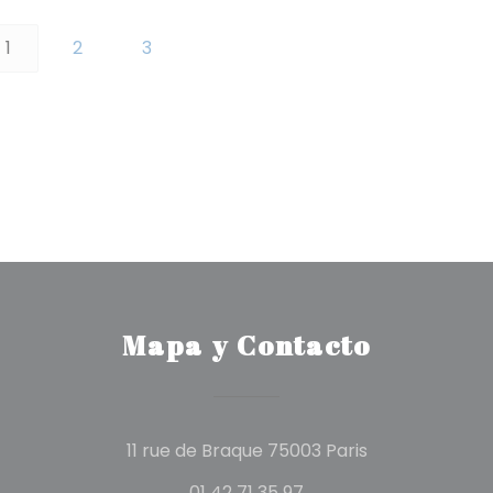
1
2
3
Mapa y Contacto
((abre en una
11 rue de Braque 75003 Paris
01 42 71 35 97