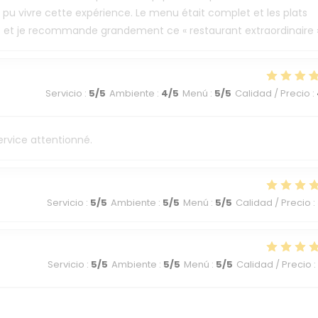
oir pu vivre cette expérience. Le menu était complet et les plats
s et je recommande grandement ce « restaurant extraordinaire 
Servicio
:
5
/5
Ambiente
:
4
/5
Menú
:
5
/5
Calidad / Precio
:
ervice attentionné.
Servicio
:
5
/5
Ambiente
:
5
/5
Menú
:
5
/5
Calidad / Precio
:
Servicio
:
5
/5
Ambiente
:
5
/5
Menú
:
5
/5
Calidad / Precio
: