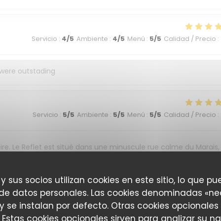
Servicio
:
4
/5
Ambiente
:
4
/5
Menú
:
5
/5
Calidad / Precio
:
 were outstading
Servicio
:
5
/5
Ambiente
:
5
/5
Menú
:
5
/5
Calidad / Precio
:
ire. Le Reflet est situé dans une minuscule rue calme du Marais,
a cuisine est toujours aussi délicieuse et généreuse (Le baba aux
ntionné. Ce restaurant est de surcroìt and magnifique initiative
 y sus socios utilizan cookies en este sitio, lo que pu
 déjeuner ou dîner (en terrasse en saison)
 de datos personales. Las cookies denominadas «ne
 y se instalan por defecto. Otras cookies opcionales
 Estas cookies opcionales sirven para analizar su n