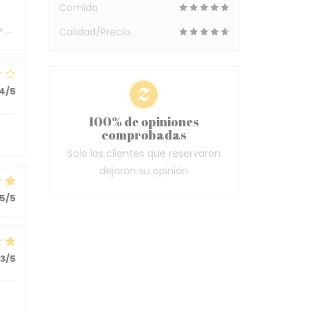
Comida
» …
Calidad/Precio
4
/5
100% de opiniones
comprobadas
Solo los clientes que reservaron
dejaron su opinión
5
/5
3
/5