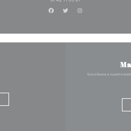
Facebook ((abre en una nuev
Twitter ((abre en una n
Instagram ((abre e
Ma
Suscríbase a nuestro bole