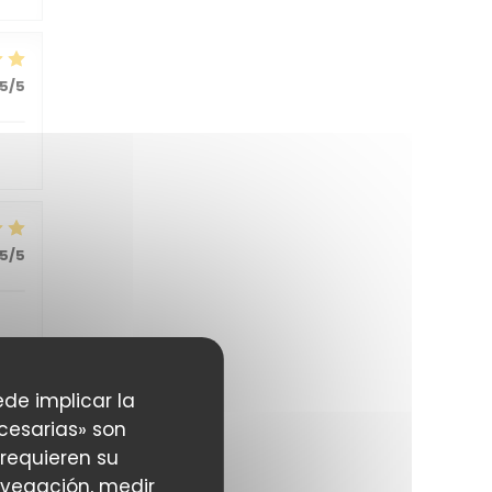
5
/5
5
/5
ede implicar la
cesarias» son
 requieren su
avegación, medir