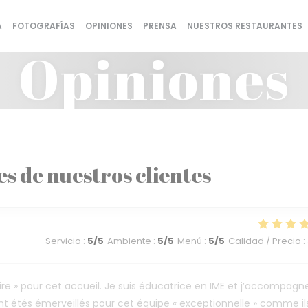
A
FOTOGRAFÍAS
OPINIONES
PRENSA
NUESTROS RESTAURANTES
Opiniones
es de nuestros clientes
Servicio
:
5
/5
Ambiente
:
5
/5
Menú
:
5
/5
Calidad / Precio
:
re » pour cet accueil. Je suis éducatrice en IME et j’accompagn
ont étés émerveillés pour cet équipe « exceptionnelle » comme il