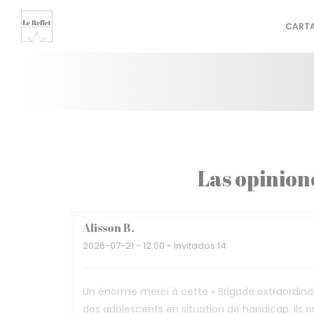
Personalización de sus opciones de cookies
CART
Las opinion
Alisson
B
2026-07-21
- 12:00 - Invitados 14
Un énorme merci à cette « Brigade extraordinai
des adolescents en situation de handicap. Ils 