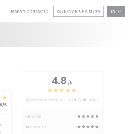
RESERVAR UNA MESA
ES
MAPA Y CONTACTO
((ABRE EN UNA NUEVA VENTANA))
((ABRE EN UNA NUEVA VENTANA))
4.8
/5
Valoración media —
424 Opiniones
5
/5
Servicio
e
Ambiente
s