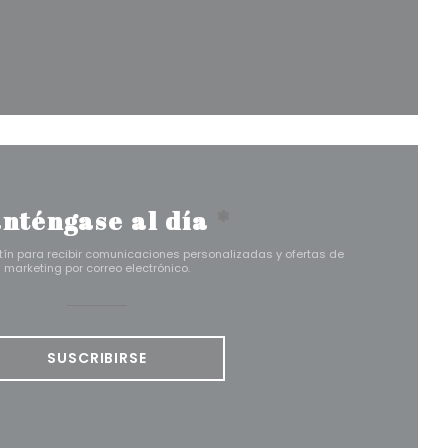
a ventana))
ueva ventana))
n una nueva ventana))
nténgase al día
*
tín para recibir comunicaciones personalizadas y ofertas de
marketing por correo electrónico.
SUSCRIBIRSE