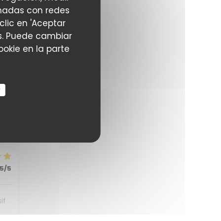
4
/5
ionadas con redes
clic en 'Aceptar
ias. Puede cambiar
okie en la parte
4
/5
r
5
/5
5
/5
if