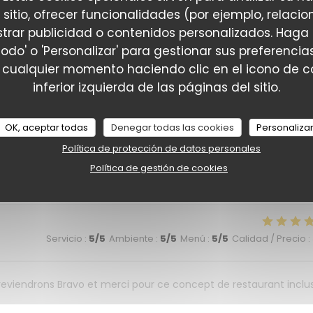
Servicio
:
5
/5
Ambiente
:
5
/5
Menú
:
5
/5
Calidad / Precio
:
 sitio, ofrecer funcionalidades (por ejemplo, relac
trar publicidad o contenidos personalizados. Haga 
todo' o 'Personalizar' para gestionar sus preferenc
 cualquier momento haciendo clic en el icono de co
Servicio
:
5
/5
Ambiente
:
5
/5
Menú
:
5
/5
Calidad / Precio
:
inferior izquierda de las páginas del sitio.
OK, aceptar todas
Denegar todas las cookies
Personaliza
Servicio
:
4
/5
Ambiente
:
4
/5
Menú
:
5
/5
Calidad / Precio
:
Política de protección de datos personales
Política de gestión de cookies
Servicio
:
5
/5
Ambiente
:
5
/5
Menú
:
5
/5
Calidad / Precio
:
 reviendrons Bravo et merci pour ce concept de restaurant inclus