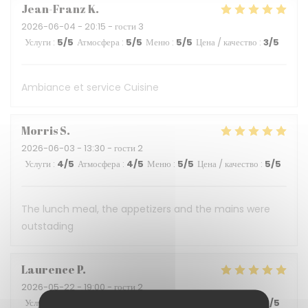
Jean-Franz
K
2026-06-04
- 20:15 - гости 3
Услуги
:
5
/5
Атмосфера
:
5
/5
Меню
:
5
/5
Цена / качество
:
3
/5
Ambiance et service Cuisine
Morris
S
2026-06-03
- 13:30 - гости 2
Услуги
:
4
/5
Атмосфера
:
4
/5
Меню
:
5
/5
Цена / качество
:
5
/5
The lunch meal, the appetizers and the mains were
outstading
Laurence
P
2026-05-22
- 19:00 - гости 2
Услуги
:
5
/5
Атмосфера
:
5
/5
Меню
:
5
/5
Цена / качество
:
5
/5