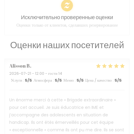
Исключительно проверенные оценки
Оценки только от клиентов, сделавших резервирование
Оценки наших посетителей
Alisson
B
2026-07-21
- 12:00 - гости 14
Услуги
:
5
/5
Атмосфера
:
5
/5
Меню
:
5
/5
Цена / качество
:
5
/5
Un énorme merci à cette « Brigade extraordinaire »
pour cet accueil. Je suis éducatrice en IME et
j’accompagne des adolescents en situation de
handicap. Ils ont étés émerveillés pour cet équipe
« exceptionnelle » comme ils ont pu me dire. Ils se sont