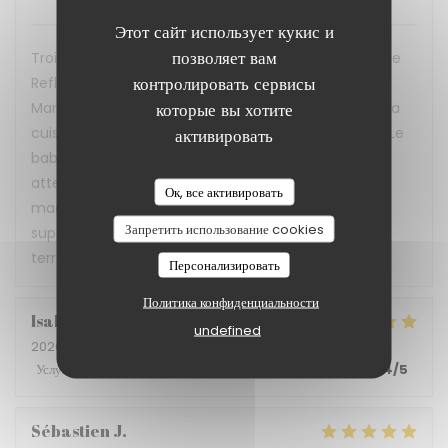
Этот сайт использует кукис и
позволяет вам
Troisième visite dans ce restaurant extraordinaire. Le
контролировать сервисы
Reflet est situé dans une minuscule rue calme du
которые вы хотите
Marais, loin de l’agitation et des pièges à touristes. La
cuisine est toujours aussi délicieuse et généreuse (Le
активировать
baba aux fraises était à tomber) et le service aussi
attentionné. Ce restaurant est de surcroìt and
Ок, все активировать
magnifique initiative humaine : une raison
Запретить использование cookies
supplémentaire de venir y déjeuner ou dîner (en
terrasse en saison)
Персонализировать
Политика конфиденциальности
Isabelle
G
undefined
2026-05-21
- 19:30 - гости 2
Услуги
:
5
/5
Атмосфера
:
5
/5
Меню
:
5
/5
Цена / качество
:
4
/5
Sébastien
J