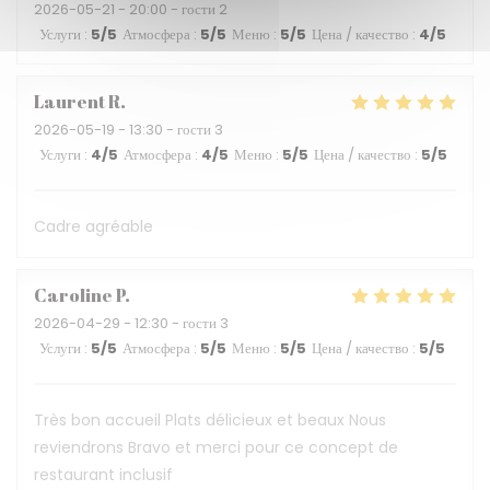
2026-05-21
- 20:00 - гости 2
Услуги
:
5
/5
Атмосфера
:
5
/5
Меню
:
5
/5
Цена / качество
:
4
/5
Laurent
R
2026-05-19
- 13:30 - гости 3
Услуги
:
4
/5
Атмосфера
:
4
/5
Меню
:
5
/5
Цена / качество
:
5
/5
Cadre agréable
Caroline
P
2026-04-29
- 12:30 - гости 3
Услуги
:
5
/5
Атмосфера
:
5
/5
Меню
:
5
/5
Цена / качество
:
5
/5
Très bon accueil Plats délicieux et beaux Nous
reviendrons Bravo et merci pour ce concept de
restaurant inclusif