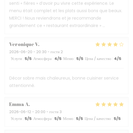
senti « fières » d’avoir pu vivre cette expérience. Le
menu était complet et les plats aussi bons que beaux.
MERCI ! Nous reviendrons et je recommande
grandement ce « restaurant extraordinaire » …
Veronique
V
2026-06-20
- 20:30 - гости 2
Услуги
:
5
/5
Атмосфера
:
4
/5
Меню
:
5
/5
Цена / качество
:
4
/5
Décor sobre mais chaleureux, bonne cuisiner service
attentionné.
Emma
A
2026-06-12
- 20:00 - гости 3
Услуги
:
5
/5
Атмосфера
:
5
/5
Меню
:
5
/5
Цена / качество
:
5
/5