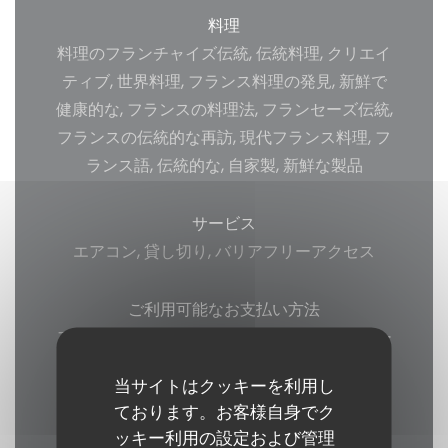
料理
料理のフランチャイズ伝統, 伝統料理, クリエイ
ティブ, 世界料理, フランス料理の発見, 新鮮で
健康的な, フランスの料理法, フランセーズ伝統,
フランスの伝統的な再訪, 現代フランス料理, フ
ランス語, 伝統的な, 自家製, 新鮮な製品
サービス
エアコン, 貸し切り, バリアフリーアクセス
ご利用可能なお支払い方法
アメックス, Amex, タッチ決済 クレジットカー
ド, ユーロカード /マスターカード, チケ・レス
当サイトはクッキーを利用し
トラン (食券) , 現金, ビザ, チェック, カルトブ
ております。お客様自身でク
ルー
ッキー利用の設定および管理