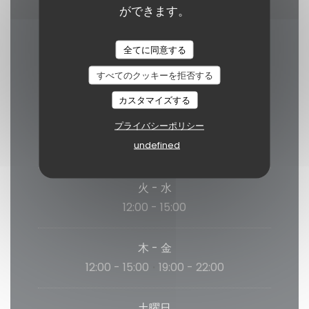
ができます。
全てに同意する
営業時間
すべてのクッキーを拒否する
カスタマイズする
プライバシーポリシー
月曜日
undefined
閉じています
火
-
水
12:00 - 15:00
木
-
金
12:00 - 15:00
19:00 - 22:00
•
土曜日