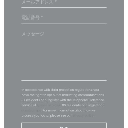
In accordance with data protection regulations, you
have the right to opt out of marketing communications.
UK residents can register with the Telephone Preference
Service at
tpsonline.org.uk
. US residents can register at
donotcall.gov
. For more information about how we
process your data, please see our
privacy policy
.