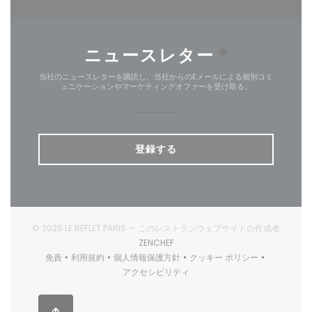
ニュースレター
*
当社のニュースレターを購読し、当社からのEメールによる個別コミ
ュニケーションやマーケティングオファーを受け取る。
登録する
© 2026 LE REFLET PARIS — このレストランウェブサイトの作成者
((新しいウィンドウで開きます))
ZENCHEF
免責
利用規約
個人情報保護方針
クッキー ポリシー
((新しいウィンドウで開きます))
((新しいウィンドウで開きます))
((新しいウィンドウで開きます))
((新しいウィンドウで
アクセシビリティ
((新しいウィンドウで開きます))