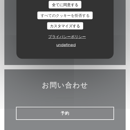
全てに同意する
すべてのクッキーを拒否する
((新しいウィン
カスタマイズする
11 rue de Braque 75003 Paris
プライバシーポリシー
01 42 71 35 97
undefined
Facebook ((新しいウィンドウ
Twitter ((新しいウィン
Instagram ((新
お問い合わせ
予約