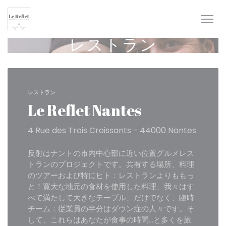
クッキー利用の管理について
レストラン
レストラン
Le Reflet Nantes
4 Rue des Trois Croissants - 44000 Nantes
反射はナントの市内中心部に近い位置グルメレス
トランのプロジェクトです。共有する場所、料理
のツアーおよび特にヒト：レストランよりももっ
と！寛大な地元の食材を使用した料理、我々はす
べて満たして大きなテーブル、だけでなく、臨時
チーム：従業員の半分はダウン症の人々です。そ
して、これらはあなたが食事の時間...と多くを旅