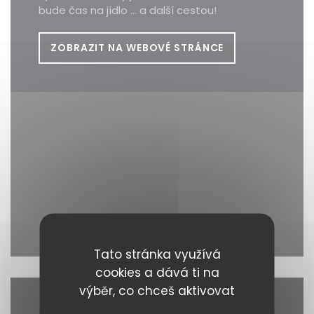
bude čas na jídlo ... a další cestou!
ZOBRAZIT NA WEBOVÉ STRÁNCE
Waze Map je vypnutý.
Povolit
Tato stránka využívá
cookies a dává ti na
výběr, co chceš aktivovat