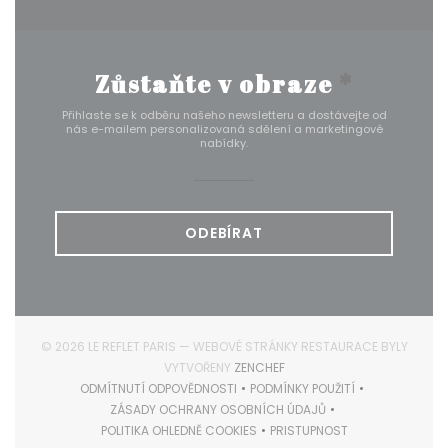
Zůstaňte v obraze
*
Přihlaste se k odběru našeho newsletteru a dostávejte od
nás e-mailem personalizovaná sdělení a marketingové
nabídky.
ODEBÍRAT
© 2026 LE REFLET PARIS — WEBOVÉ STRÁNKY RESTAURACE BYLY
((OTEVŘE SE V NOVÉM OKNĚ)
VYTVOŘENY
ZENCHEF
ODMÍTNUTÍ ODPOVĚDNOSTI
PODMÍNKY POUŽITÍ
((OTEVŘE SE V NOVÉM OKNĚ))
((OTEVŘE SE V NOVÉM O
ZÁSADY OCHRANY OSOBNÍCH ÚDAJŮ
((OTEVŘE SE V NOVÉM OKNĚ))
POLITIKA OHLEDNĚ COOKIES
PRISTUPNOST
((OTEVŘE SE V NOVÉM OKNĚ))
((OTEVŘE SE V NOVÉM O