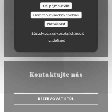
Mapa a kontakt
OK, přijmout vše
Odmítnout všechny cookies
((otevře se v
11 rue de Braque 75003 Paris
Přizpůsobit
01 42 71 35 97
Zásady ochrany osobních údajů
undefined
Facebook ((otevře se v novém
Twitter ((otevře se v no
Instagram ((otevře
Kontaktujte nás
REZERVOVAT STŮL