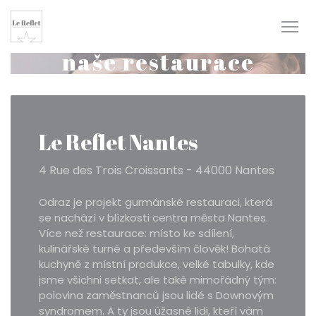
Panel pro správu cookies
naše restaurace
Le Reflet Nantes
4 Rue des Trois Croissants - 44000 Nantes
Odraz je projekt gurmánské restauraci, která
se nachází v blízkosti centra města Nantes.
Více než restaurace: místo ke sdílení,
kulinářské turné a především člověk! Bohatá
kuchyně z místní produkce, velké tabulky, kde
jsme všichni setkat, ale také mimořádný tým:
polovina zaměstnanců jsou lidé s Downovým
syndromem. A ty jsou úžasné lidi, kteří vám